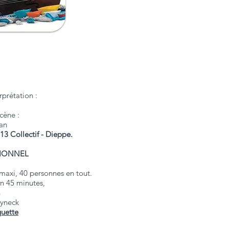
rprétation :
cène :
an
13 Collectif - Dieppe.
SIONNEL
s
 maxi, 40 personnes en tout.
on 45 minutes,
n
dyneck
quette