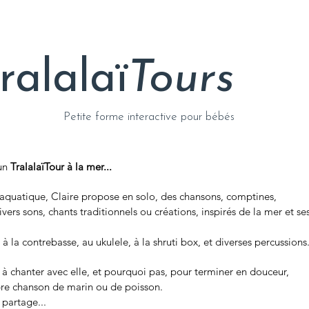
ralalaï
Tours
Petite forme interactive pour bébés
un
TralalaïTour à la mer...
 aquatique, Claire propose en solo, des chansons, comptines,
ivers sons, chants
traditionnels ou créations, inspirés de la mer et se
 la contrebasse, au ukulele, à la shruti box, et diverses percussions
é à chanter avec elle, et pourquoi pas, pour terminer en douceur,
re chanson de marin ou de poisson.
partage...